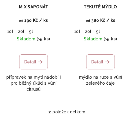
r
MIX SAPONÁT
TEKUTÉ MÝDLO
o
d
190 Kč
/ ks
380 Kč
/ ks
od
od
u
10l
20l
5l
10l
20l
5l
k
Skladem
(>5 ks)
Skladem
(>5 ks)
t
ů
Detail
Detail
přípravek na mytí nádobí i
mýdlo na ruce s vůní
pro běžný úklid s vůní
zeleného čaje
citrusů
2
položek celkem
O
v
l