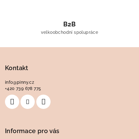
B2B
velkoobchodní spolupráce
Z
á
p
Kontakt
a
info
@
pinny.cz
t
+420 739 678 775
í
Informace pro vás