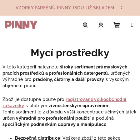
Přejít
VZORKY PARFÉMŮ PINNY JSOU JIŽ SKLADEM!
na
obsah
Nákupn
Hledat
Přihlášení
Mycí prostředky
košík
V této kategorii naleznete
široký sortiment průmyslových
pracích prostředků a profesionálních detergentů
, určených
výhradně pro
prádelny, čistírny a další provozy
s vysokým
objemem praní.
Zboží je dostupné pouze pro
registrované velkoobchodní
zákazníky
s platným
živnostenským oprávněním
.
Tento sortiment je z důvodu vyšší koncentrace účinných látek
určen
výhradně pro profesionální použití
a podléhá
specifickým podmínkám dopravy a manipulace
.
Bezpečná distribuce:
Veškeré zboží z této sekce