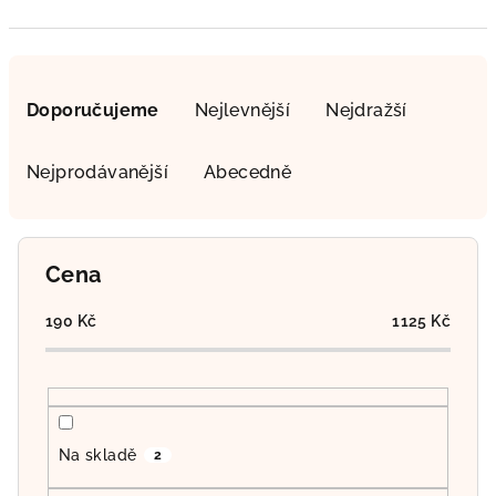
Ř
a
Doporučujeme
Nejlevnější
Nejdražší
z
e
Nejprodávanější
Abecedně
n
í
p
Cena
r
o
190
Kč
1125
Kč
d
u
k
t
Na skladě
2
ů