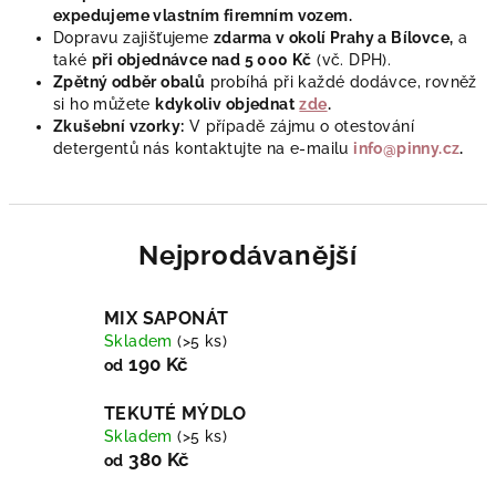
expedujeme vlastním firemním vozem.
Dopravu zajišťujeme
zdarma
v okolí Prahy a Bílovce,
a
také
při objednávce nad 5 000 Kč
(vč. DPH).
Zpětný odběr obalů
probíhá při každé dodávce, rovněž
si ho můžete
kdykoliv objednat
zde
.
Zkušební vzorky:
V případě zájmu o otestování
detergentů nás kontaktujte na e-mailu
info@pinny.cz
.
Nejprodávanější
MIX SAPONÁT
Skladem
(>5 ks)
190 Kč
od
TEKUTÉ MÝDLO
Skladem
(>5 ks)
380 Kč
od