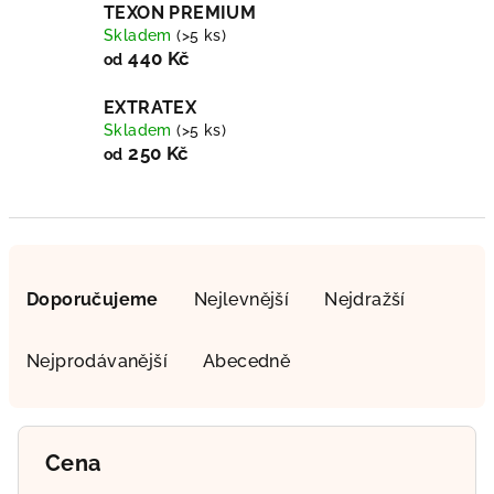
TEXON PREMIUM
Skladem
(>5 ks)
440 Kč
od
EXTRATEX
Skladem
(>5 ks)
250 Kč
od
Ř
a
Doporučujeme
Nejlevnější
Nejdražší
z
e
Nejprodávanější
Abecedně
n
í
p
Cena
r