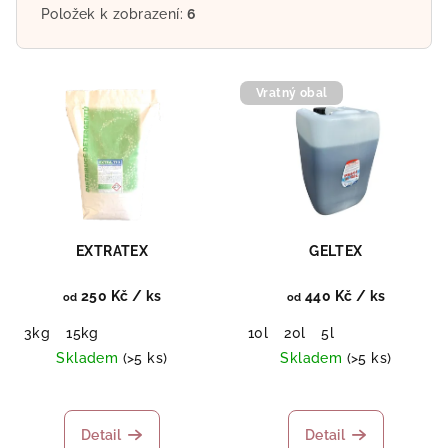
Položek k zobrazení:
6
V
Vratný obal
ý
p
i
s
p
r
EXTRATEX
GELTEX
o
d
250 Kč
/ ks
440 Kč
/ ks
od
od
u
3kg
15kg
10l
20l
5l
k
Skladem
(>5 ks)
Skladem
(>5 ks)
t
Průměrné
ů
hodnocení
produktu
Detail
Detail