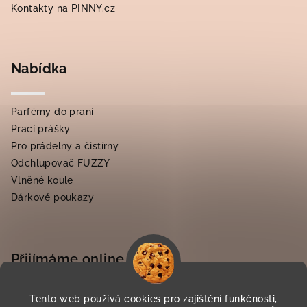
Kontakty na PINNY.cz
Nabídka
Parfémy do praní
Prací prášky
Pro prádelny a čistírny
Odchlupovač FUZZY
Vlněné koule
Dárkové poukazy
Přijímáme online platby
Tento web používá cookies pro zajištění funkčnosti,