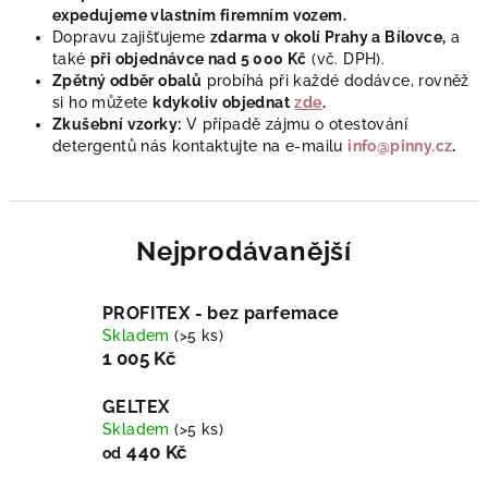
expedujeme vlastním firemním vozem.
Dopravu zajišťujeme
zdarma
v okolí Prahy a Bílovce,
a
také
při objednávce nad 5 000 Kč
(vč. DPH).
Zpětný odběr obalů
probíhá při každé dodávce, rovněž
si ho můžete
kdykoliv objednat
zde
.
Zkušební vzorky:
V případě zájmu o otestování
detergentů nás kontaktujte na e-mailu
info@pinny.cz
.
Nejprodávanější
PROFITEX - bez parfemace
Skladem
(>5 ks)
1 005 Kč
GELTEX
Skladem
(>5 ks)
440 Kč
od