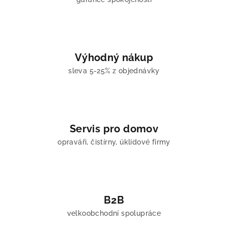
r
v
k
y
v
Výhodný nákup
ý
sleva 5-25% z objednávky
p
i
s
u
Servis pro domov
opraváři, čistírny, úklidové firmy
B2B
velkoobchodní spolupráce