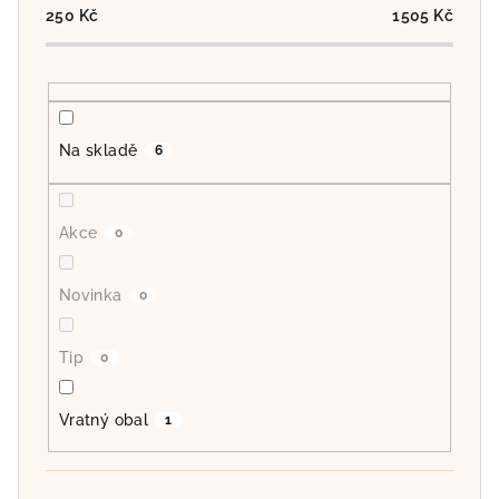
o
250
Kč
1505
Kč
d
u
k
t
Na skladě
6
ů
Akce
0
Novinka
0
Tip
0
Vratný obal
1