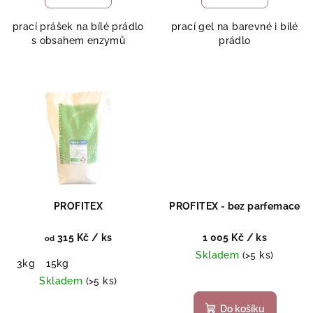
je
5,0
prací prášek na bílé prádlo
prací gel na barevné i bílé
z
s obsahem enzymů
prádlo
5
hvězdiček.
PROFITEX
PROFITEX - bez parfemace
315 Kč
/ ks
1 005 Kč
/ ks
od
Skladem
(>5 ks)
3kg
15kg
Skladem
(>5 ks)
Do košíku