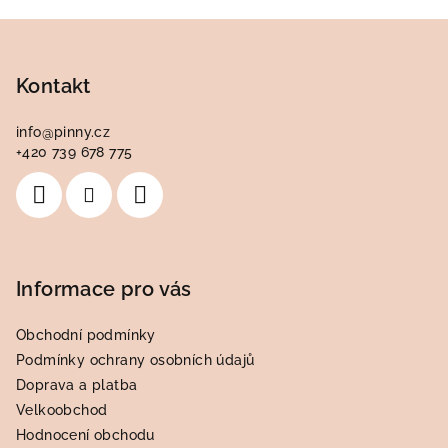
Z
á
p
Kontakt
a
info
@
pinny.cz
t
+420 739 678 775
í
Informace pro vás
Obchodní podmínky
Podmínky ochrany osobních údajů
Doprava a platba
Velkoobchod
Hodnocení obchodu