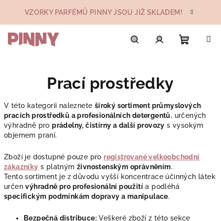
Přejít
VZORKY PARFÉMŮ PINNY JSOU JIŽ SKLADEM!
na
obsah
Nákupn
Hledat
Přihlášení
Prací prostředky
košík
V této kategorii naleznete
široký sortiment průmyslových
pracích prostředků a profesionálních detergentů
, určených
výhradně pro
prádelny, čistírny a další provozy
s vysokým
objemem praní.
Zboží je dostupné pouze pro
registrované velkoobchodní
zákazníky
s platným
živnostenským oprávněním
.
Tento sortiment je z důvodu vyšší koncentrace účinných látek
určen
výhradně pro profesionální použití
a podléhá
specifickým podmínkám dopravy a manipulace
.
Bezpečná distribuce:
Veškeré zboží z této sekce