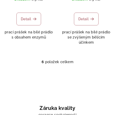
Detail
Detail
prací prášek na bílé prádlo
prací prášek na bílé prádlo
s obsahem enzymů
se zvýšeným bělícím
účinkem
6
položek celkem
O
v
l
á
d
a
c
í
Záruka kvality
p
garance spokojenosti