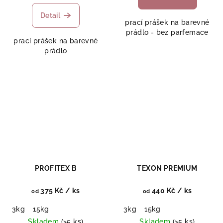
Detail
prací prášek na barevné
prádlo - bez parfemace
prací prášek na barevné
prádlo
PROFITEX B
TEXON PREMIUM
375 Kč
/ ks
440 Kč
/ ks
od
od
3kg
15kg
3kg
15kg
Skladem
(>5 ks)
Skladem
(>5 ks)