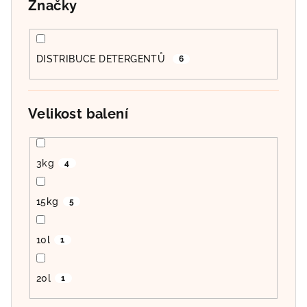
Značky
DISTRIBUCE DETERGENTŮ
6
Velikost balení
3kg
4
15kg
5
10l
1
20l
1