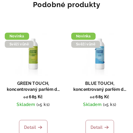
Podobné produkty
Novinka
Novinka
Svěží vůně
Svěží vůně
GREEN TOUCH,
BLUE TOUCH,
koncentrovaný parfém do
koncentrovaný parfém do
praní, 500ml
praní, 500ml
685 Kč
685 Kč
od
od
Skladem
(>5 ks)
Skladem
(>5 ks)
Detail
Detail