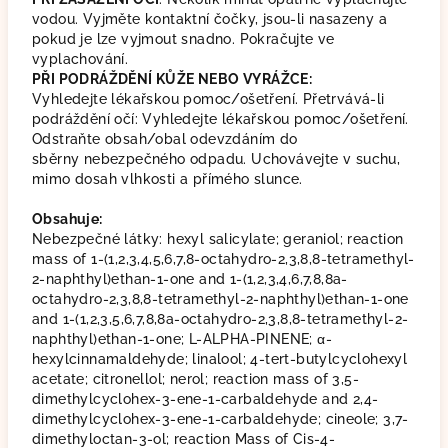
vodou. Vyjměte kontaktní čočky, jsou-li nasazeny a
pokud je lze vyjmout snadno. Pokračujte ve
vyplachování.
PŘI PODRÁŽDĚNÍ KŮŽE NEBO VYRÁŽCE:
Vyhledejte lékařskou pomoc/ošetření. Přetrvává-li
podráždění očí: Vyhledejte lékařskou pomoc/ošetření.
Odstraňte obsah/obal odevzdáním do
sběrny nebezpečného odpadu.
Uchovávejte v suchu,
mimo dosah vlhkosti a přímého slunce.
Obsahuje:
Nebezpečné látky: hexyl salicylate; geraniol; reaction
mass of 1-(1,2,3,4,5,6,7,8-octahydro-2,3,8,8-tetramethyl-
2-naphthyl)ethan-1-one and 1-(1,2,3,4,6,7,8,8a-
octahydro-2,3,8,8-tetramethyl-2-naphthyl)ethan-1-one
and 1-(1,2,3,5,6,7,8,8a-octahydro-2,3,8,8-tetramethyl-2-
naphthyl)ethan-1-one; L-ALPHA-PINENE; α-
hexylcinnamaldehyde; linalool; 4-tert-butylcyclohexyl
acetate; citronellol; nerol; reaction mass of 3,5-
dimethylcyclohex-3-ene-1-carbaldehyde and 2,4-
dimethylcyclohex-3-ene-1-carbaldehyde; cineole; 3,7-
dimethyloctan-3-ol; reaction Mass of Cis-4-