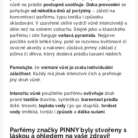
vůně na prádle
postupně uvolňuje
.
Doba provonění
se
pohybuje
od několika dnů až po týdny
– záleží na
koncentraci parfému, typu textilu i způsobu
skladování. V uzavřené skříni vydrží vůně intenzivněji a
déle než na volném vzduchu.
Stejně jako u klasického
parfému i zde funguje
voňavá pyramida
. Nejprve
pocítíte svěží lehké tóny, poté se rozvinou květinové či
ovocné akordy a nakonec zůstává jemný základ z
pižma či dřeva, který dodává prádlu luxusní nádech.
Pamatujte
, že
vnímání vůní je zcela individuální
záležitost
. Každý má jinak intenzivní čich a preferuje
jiný druh vůně.
Intenzitu vůně
použitého parfému
ovlivňuje
druh
prané
textilie
(bavlna, syntetika),
barevnost prádla
(bílé, tmavé),
teplota vody
(30-90 stupňů),
tvrdost
vody
(měkká, tvrdá) i
způsob
a
délka sušení
.
Parfémy značky PINNY byly stvořeny s
láskou a ohledem na vaše zdraví!