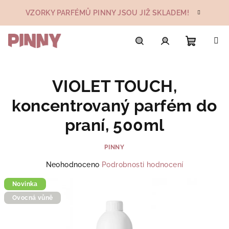
Přejít
VZORKY PARFÉMŮ PINNY JSOU JIŽ SKLADEM!
na
obsah
Nákupn
Hledat
Přihlášení
VIOLET TOUCH,
košík
koncentrovaný parfém do
praní, 500ml
PINNY
Průměrné
Neohodnoceno
Podrobnosti hodnocení
hodnocení
Novinka
produktu
je
Ovocná vůně
0,0
z
5