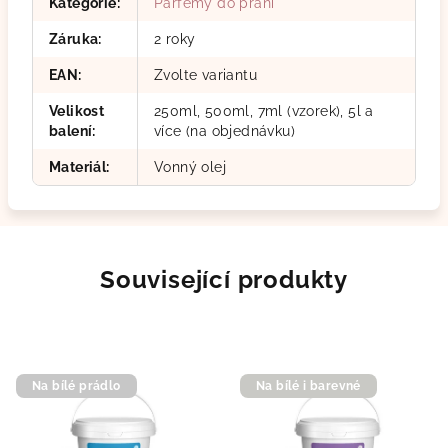
Kategorie
:
Parfémy do praní
Záruka
:
2 roky
EAN
:
Zvolte variantu
Velikost
250ml, 500ml, 7ml (vzorek), 5l a
balení
:
více (na objednávku)
Materiál
:
Vonný olej
Související produkty
Na bílé prádlo
Na bílé i barevné