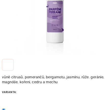
hvězdiček.
vůně citrusů, pomerančů, bergamotu, jasmínu, růže. geránie,
magnólie, koření, cedru a mechu
VARIANTA: