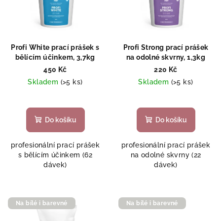
Profi White prací prášek s
Profi Strong prací prášek
bělícím účinkem, 3,7kg
na odolné skvrny, 1,3kg
450 Kč
220 Kč
Skladem
(>5 ks)
Skladem
(>5 ks)
Průměrné
hodnocení
produktu
Do košíku
Do košíku
je
5,0
profesionální prací prášek
profesionální prací prášek
z
s bělícím účinkem (62
na odolné skvrny (22
5
dávek)
dávek)
hvězdiček.
Na bílé i barevné
Na bílé i barevné