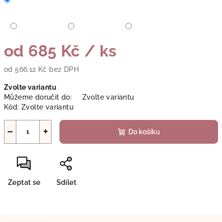
od
685 Kč
/ ks
od
566,12 Kč
bez DPH
Měrná
Zvolte variantu
cena:
Můžeme doručit do:
Zvolte variantu
Kód:
Zvolte variantu
−
+
Do košíku
Zeptat se
Sdílet