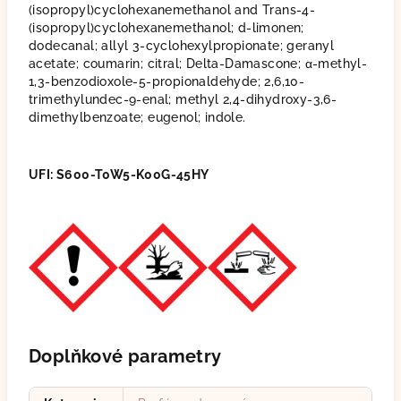
(isopropyl)cyclohexanemethanol and Trans-4-
(isopropyl)cyclohexanemethanol; d-limonen;
dodecanal; allyl 3-cyclohexylpropionate; geranyl
acetate; coumarin; citral; Delta-Damascone; α-methyl-
1,3-benzodioxole-5-propionaldehyde; 2,6,10-
trimethylundec-9-enal; methyl 2,4-dihydroxy-3,6-
dimethylbenzoate; eugenol; indole.
UFI: S600-T0W5-K00G-45HY
Doplňkové parametry