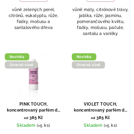
vůně zelených perel,
vůně máty, citrónové trávy,
citrónů, eukalyptu, růže,
jablka, růže, jasmínu,
fialky, mošusu a
pomerančového květu,
santalového dřeva
fialky, mošusu, pačule,
santalu a vanilky
Novinka
Novinka
Ovocná vůně
Ovocná vůně
PINK TOUCH,
VIOLET TOUCH,
koncentrovaný parfém do
koncentrovaný parfém do
praní, 250ml
praní, 250ml
385 Kč
385 Kč
od
od
Skladem
(>5 ks)
Skladem
(>5 ks)