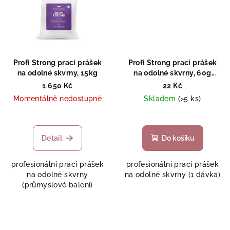
Profi Strong prací prášek
Profi Strong prací prášek
na odolné skvrny, 15kg
na odolné skvrny, 60g
(vzorek)
1 650 Kč
22 Kč
Momentálně nedostupné
Skladem
(>5 ks)
Detail
Do košíku
profesionální prací prášek
profesionální prací prášek
na odolné skvrny
na odolné skvrny (1 dávka)
(průmyslové balení)