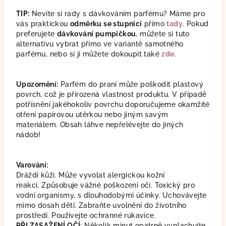
TIP:
Nevíte si rady s dávkováním parfému? Máme pro
vás praktickou
odměrku se stupnicí
přímo
tady
. Pokud
preferujete
dávkování pumpičkou
, můžete si tuto
alternativu vybrat přímo ve variantě samotného
parfému, nebo si ji můžete dokoupit také
zde
.
Upozornění:
Parfém do praní může poškodit plastový
povrch, což je přirozená vlastnost produktu. V případě
potřísnění jakéhokoliv povrchu doporučujeme okamžité
otření papírovou utěrkou nebo jiným savým
materiálem. Obsah láhve nepřelévejte do jiných
nádob!
Varování:
Dráždí kůži. Může vyvolat alergickou kožní
reakci. Způsobuje vážné poškození očí. Toxický pro
vodní organismy, s dlouhodobými účinky.
Uchovávejte
mimo dosah dětí. Zabraňte uvolnění do životního
prostředí. Používejte ochranné rukavice.
PŘI ZASAŽENÍ OČÍ
: Několik minut opatrně vyplachujte