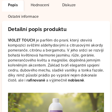
Popis
Hodnocení
Diskuze
Ostatní informace
Detailní popis produktu
VIOLET TOUCH
je parfém do praní, který otevírá
kompozici svěžími aldehydovými a citrusovými akordy
pomeranče, citrónu a bergamotu. V jeho srdci se rozvíjí
bohatá květinová harmonie jasmínu, růže, geránie,
pomerančového květu a magnólie, doplněná jemným
kořeněným akcentem. Základ tvoří elegantní spojení
cedru, dubového mechu, sladké vanilky a tonka fazole,
díky nimž působí prádlo po vyprání nejen dokonale
čistě, ale i
rafinovaně
a výjimečně
noblesně
.