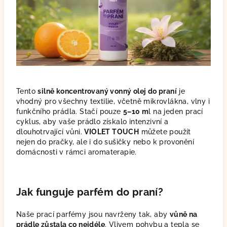
Tento
silně koncentrovaný vonný olej do praní
je
vhodný pro všechny textilie, včetně mikrovlákna, vlny i
funkčního prádla. Stačí pouze
5–10 m
l na jeden prací
cyklus, aby vaše prádlo získalo intenzivní a
dlouhotrvající vůni.
VIOLET TOUCH
můžete použít
nejen do pračky, ale i do sušičky nebo k provonění
domácnosti v rámci aromaterapie.
Jak funguje parfém do praní?
Naše prací parfémy jsou navrženy tak, aby
vůně na
prádle zůstala co nejdéle
. Vlivem pohybu a tepla se