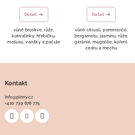
Detail
Detail
vůně broskve, růže,
vůně citrusů, pomerančů,
konvalinky, hřebíčku,
bergamotu, jasmínu, růže.
mošusu, vanilky a pačule
geránie, magnólie, koření,
cedru a mechu
Z
á
p
Kontakt
a
info
@
pinny.cz
t
+420 739 678 775
í